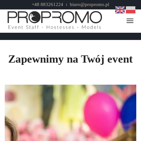
+48 883261224
biuro@propromo.pl
Animatorzy
Togg
Home
Animatorzy
Zapewnimy na Twój event