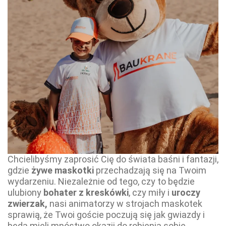
Chcielibyśmy zaprosić Cię do świata baśni i fantazji,
gdzie
żywe maskotki
przechadzają się na Twoim
wydarzeniu. Niezależnie od tego, czy to będzie
ulubiony
bohater z kreskówki
, czy miły i
uroczy
zwierzak,
nasi animatorzy w strojach maskotek
sprawią, że Twoi goście poczują się jak gwiazdy i
będą mieli mnóstwo okazji do robienia sobie