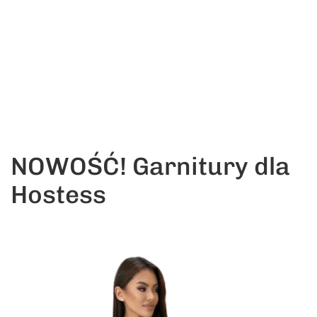
NOWOŚĆ! Garnitury dla
Hostess