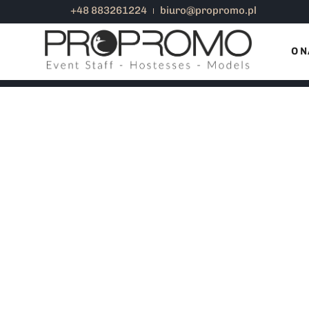
+48 883261224
biuro@propromo.pl
Home
Opinie Klientów
O N