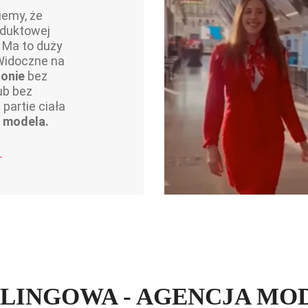
iemy, że
oduktowej
. Ma to duży
 Widoczne na
łonie
bez
ub bez
 partie ciała
b modela.
LINGOWA - AGENCJA MOD