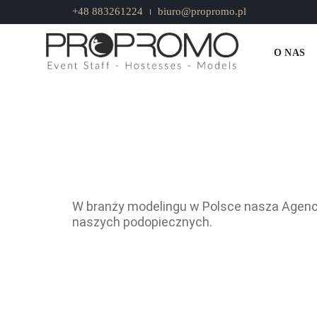
+48 883261224
biuro@propromo.pl
Agencja fotomodelek
O NAS
W branży modelingu w Polsce nasza Agencja
naszych podopiecznych.