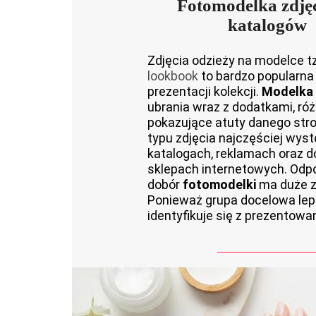
Fotomodelka zdję
katalogów
Zdjęcia odzieży na modelce t
lookbook
to bardzo popularna
prezentacji kolekcji.
Modelka
ubrania wraz z dodatkami, ró
pokazujące atuty danego stro
typu zdjęcia najczęściej wys
katalogach, reklamach oraz d
sklepach internetowych. Odp
dobór
fotomodelki
ma duże z
Ponieważ grupa docelowa lepie
identyfikuje się z prezentowa