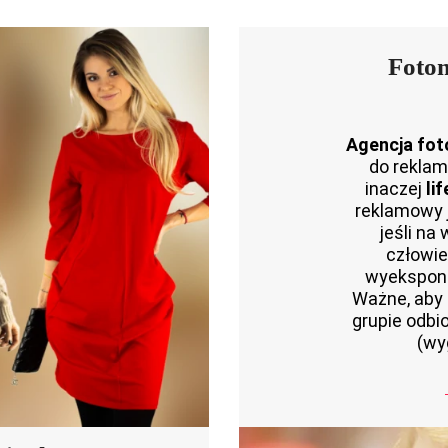
Fotom
Agencja fo
do reklam
inaczej
lif
reklamowy j
jeśli na 
człowie
wyeksponu
Ważne, aby
grupie odbi
(wyg