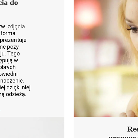
cia do
zw.
zdjęcia
 forma
prezentuje
żne pozy
ju. Tego
tępują w
obrych
owiedni
naczenie.
j dzięki niej
ną odzieżą.
Ree
promocyj