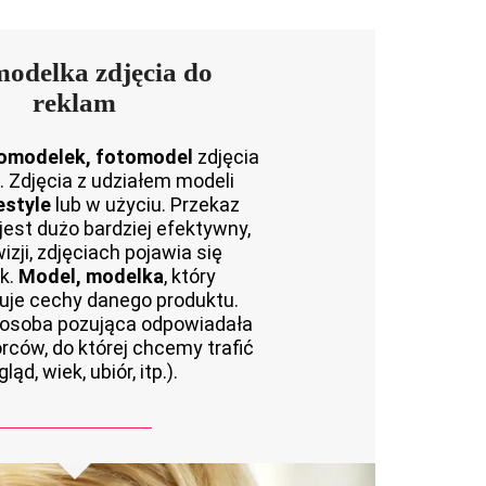
odelka zdjęcia do
reklam
tomodelek, fotomodel
zdjęcia
. Zdjęcia z udziałem modeli
estyle
lub w użyciu. Przekaz
est dużo bardziej efektywny,
wizji, zdjęciach pojawia się
k.
Model, modelka
, który
je cechy danego produktu.
 osoba pozująca odpowiadała
orców, do której chcemy trafić
ląd, wiek, ubiór, itp.).