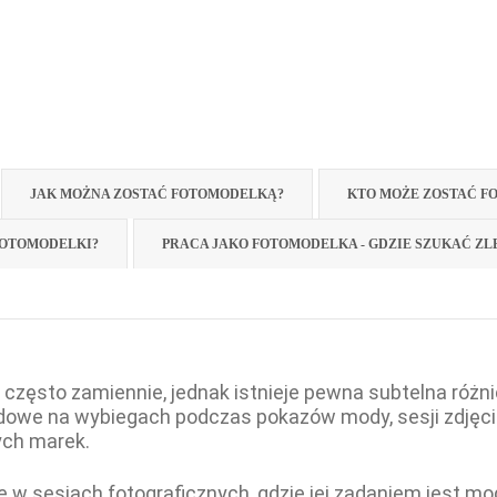
JAK MOŻNA ZOSTAĆ FOTOMODELKĄ?
KTO MOŻE ZOSTAĆ F
FOTOMODELKI?
PRACA JAKO FOTOMODELKA - GDZIE SZUKAĆ ZL
często zamiennie, jednak istnieje pewna subtelna różni
odowe na wybiegach podczas pokazów mody, sesji zdję
ch marek.
nie w sesjach fotograficznych, gdzie jej zadaniem jest 