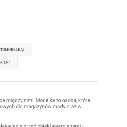
OTOMODELKĄ?
ECEŃ?
ca między nimi. Modelka to osoba, która
ciowych dla magazynów mody oraz w
modelowanie przed obiektywem aparatu.