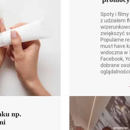
Spoty i filmy
z udziałem
f
wizerunkowo 
zwiększyć s
Popularne ree
must have ka
widoczna w I
Facebook, Y
dobrane osob
oglądalności
nku np.
ni