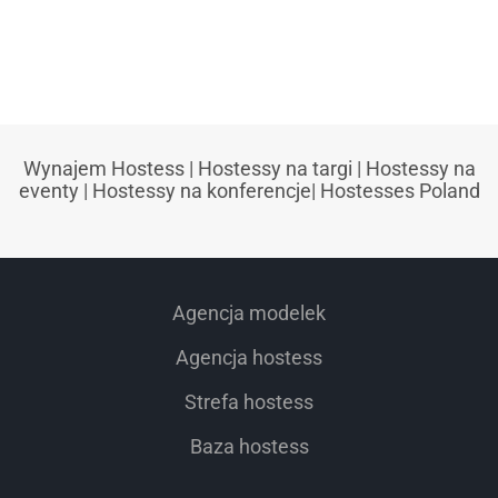
TARGI AGROTECH KIELCE
Wynajem Hostess
|
Hostessy na targi
|
Hostessy na
eventy
|
Hostessy na konferencje
|
Hostesses Poland
Agencja modelek
Agencja hostess
Strefa hostess
Baza hostess