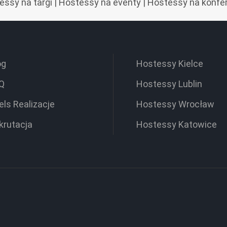
essy na targi
|
Hostessy na eventy
|
Hostessy na konfe
og
Hostessy Kielce
Q
Hostessy Lublin
els Realizacje
Hostessy Wrocław
krutacja
Hostessy Katowice