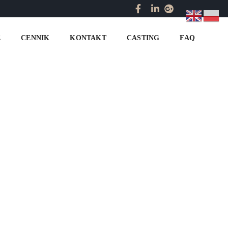
Home
hostesses for the Kielce trade fair
E
CENNIK
KONTAKT
CASTING
FAQ