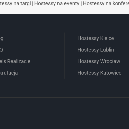
tessy na targi
|
Hostessy na eventy
|
Hostessy na konfer
og
Hostessy Kielce
Q
Hostessy Lublin
els Realizacje
Hostessy Wrocław
krutacja
Hostessy Katowice