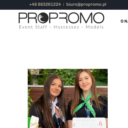
+48 883261224
biuro@propromo.pl
OBSŁUGA IMPREZY FIRMOWEJ
O N