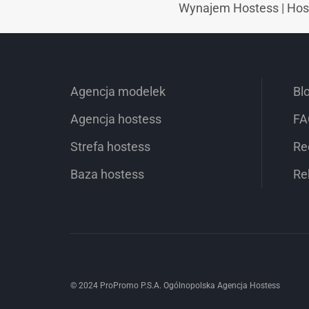
Wynajem Hostess
|
Hos
Agencja modelek
Bl
Agencja hostess
FA
Strefa hostess
Re
Baza hostess
Re
© 2024 ProPromo P.S.A. Ogólnopolska Agencja Hostess