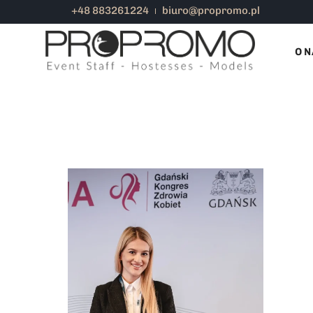
+48 883261224
biuro@propromo.pl
OBSŁUGA KONGRESU
O N