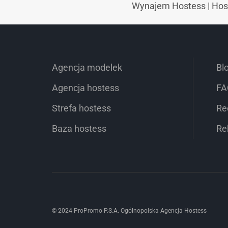
Wynajem Hostess
|
Hos
Agencja modelek
Bl
Agencja hostess
FA
Strefa hostess
Re
Baza hostess
Re
© 2024 ProPromo P.S.A. Ogólnopolska Agencja Hostess