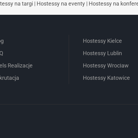
tessy na targi
|
Hostessy na eventy
|
Hostessy na konfer
og
Hostessy Kielce
Q
Hostessy Lublin
els Realizacje
Hostessy Wrocław
krutacja
Hostessy Katowice