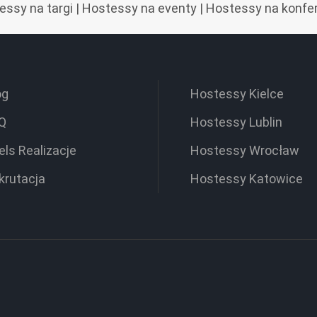
essy na targi
|
Hostessy na eventy
|
Hostessy na konfe
og
Hostessy Kielce
Q
Hostessy Lublin
els Realizacje
Hostessy Wrocław
krutacja
Hostessy Katowice