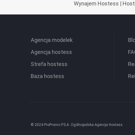
Wynajem Hostess
|
Host
Agencja modelek
Bl
Agencja hostess
FA
Strefa hostess
Re
Baza hostess
Re
© 2024 ProPromo P.S.A. Ogólnopolska Agencja Hostess