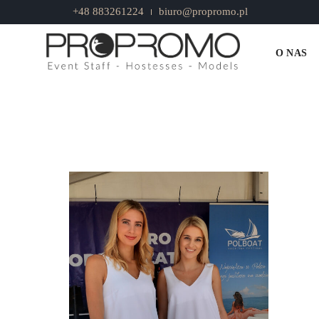
+48 883261224
biuro@propromo.pl
OBSŁUGA VIP
O NAS