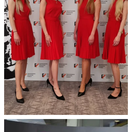
HOSTESSY NA GALE WRĘCZENIA
NAGRÓD FILMOWCÓW W
WARSZAWIE