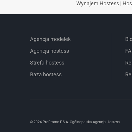
Wynajem Hostess
|
Hos
Agencja modelek
Bl
Agencja hostess
FA
Strefa hostess
Re
Baza hostess
Re
© 2024 ProPromo P.S.A. Ogólnopolska Agencja Hostess