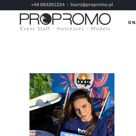
+48 883261224
biuro@propromo.pl
PRACA NA WAKACJE
O N