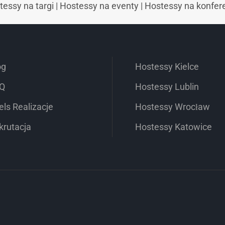
tessy na targi
|
Hostessy na eventy
|
Hostessy na konfer
og
Hostessy Kielce
Q
Hostessy Lublin
els Realizacje
Hostessy Wrocław
krutacja
Hostessy Katowice