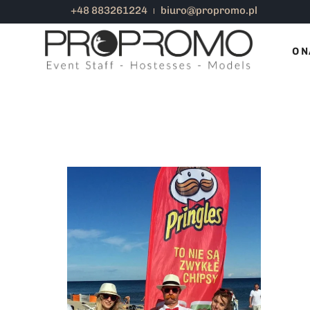
+48 883261224
biuro@propromo.pl
PROMOCJA NA PLAŻY
O N