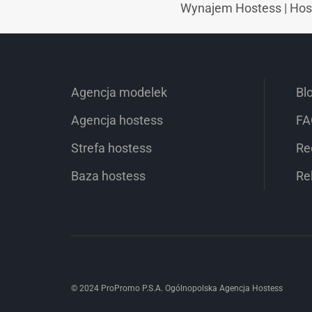
Wynajem Hostess
|
Hos
Agencja modelek
Bl
Agencja hostess
FA
Strefa hostess
Re
Baza hostess
Re
© 2024 ProPromo P.S.A. Ogólnopolska Agencja Hostess