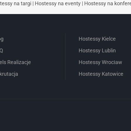
tessy na targi
|
Hostessy na eventy
|
Hostessy na konfer
og
Hostessy Kielce
Q
Hostessy Lublin
els Realizacje
Hostessy Wrocław
krutacja
Hostessy Katowice