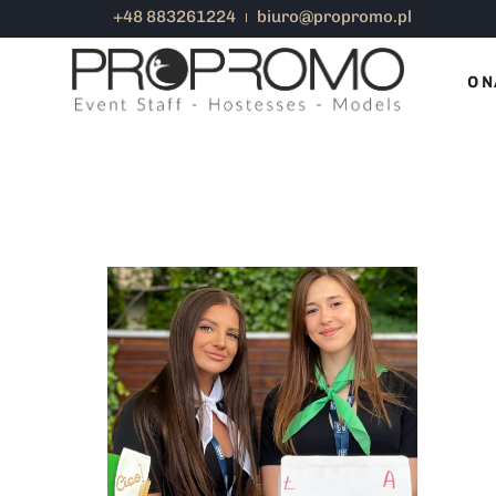
+48 883261224
biuro@propromo.pl
SUKIENKI DLA HOSTESS
O N