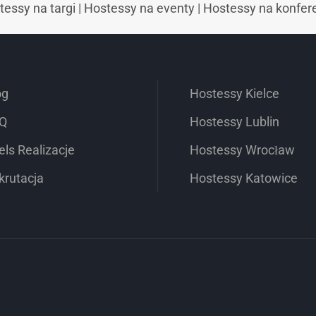
tessy na targi
|
Hostessy na eventy
|
Hostessy na konfer
og
Hostessy Kielce
Q
Hostessy Lublin
els Realizacje
Hostessy Wrocław
krutacja
Hostessy Katowice