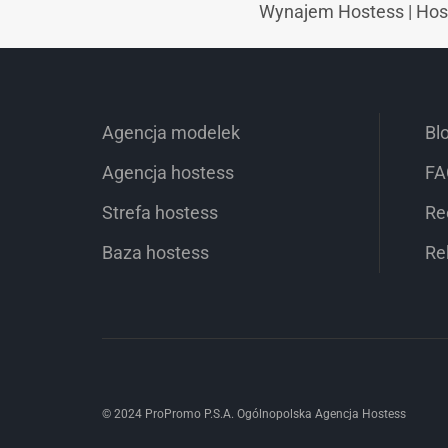
Wynajem Hostess
|
Hos
Agencja modelek
Bl
Agencja hostess
FA
Strefa hostess
Re
Baza hostess
Re
© 2024 ProPromo P.S.A. Ogólnopolska Agencja Hostess