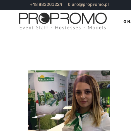
+48 883261224
biuro@propromo.pl
TARGI ZAGRANICZNE HOSTESSY
O N