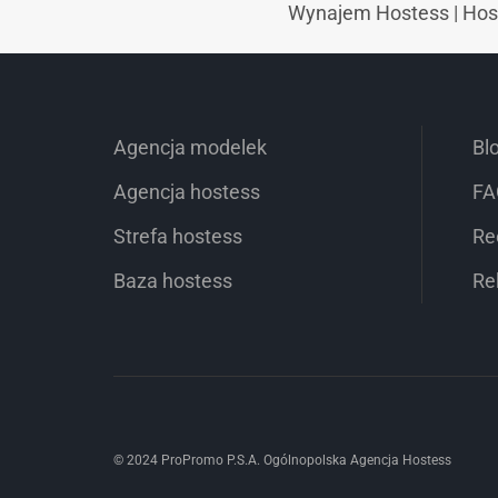
Wynajem Hostess
|
Hos
Agencja modelek
Bl
Agencja hostess
FA
Strefa hostess
Re
Baza hostess
Re
© 2024 ProPromo P.S.A. Ogólnopolska Agencja Hostess