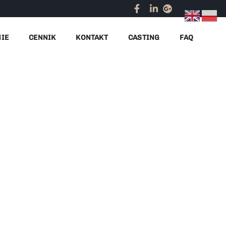
Home
targi zagraniczne hostessy
NIE
CENNIK
KONTAKT
CASTING
FAQ