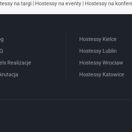
tessy na targi
|
Hostessy na eventy
|
Hostessy na konfer
og
Hostessy Kielce
Q
Hostessy Lublin
els Realizacje
Hostessy Wrocław
krutacja
Hostessy Katowice