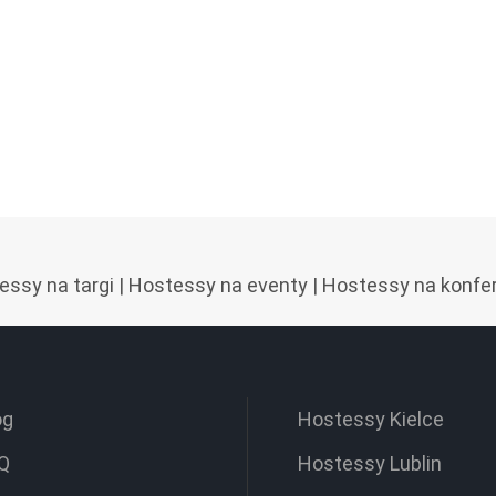
essy na targi
|
Hostessy na eventy
|
Hostessy na konfe
og
Hostessy Kielce
Q
Hostessy Lublin