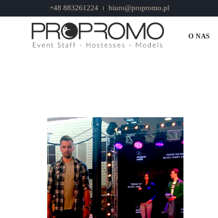
+48 883261224
biuro@propromo.pl
WYNAJEM MODELEK W GDAŃSKU
O NAS