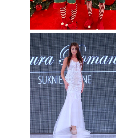
HOSTESSA I HOST
ŚWIĄTECZNE ELFY
GDAŃSK
POKAZ MODY