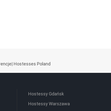
rencje
|
Hostesses Poland
Hostessy Gdańsk
Hostessy Warszawa