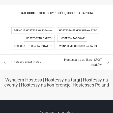
HOSTESSY ZŁOTE TARASY WARSZAWA –
OTWARCIE SALONU ALENSA
CATEGORIES:
HOSTESSY / HOŚCI
,
OBSŁUGA TARGÓW
AGENCJA HOSTESS WARSZAWA
HOSTESSA PTAK WARSAW EXPO
HOSTESSY NADARZYN
HOSTESSY TARGOWE
OBSŁUGA STOISKA TARGOWEGO
WYNAJEM HOSTESSY NA TARGI
Hostessa do aplikacji SPOT
Hostessy event Instax
Kraków
Wynajem Hostess
|
Hostessy na targi
|
Hostessy na
eventy
|
Hostessy na konferencje
|
Hostesses Poland
Agencja modelek