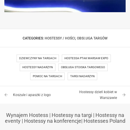
HOSTESSY TARGI TRANSLOGISTICA POLAND
CATEGORIES:
HOSTESSY / HOŚCI
,
OBSŁUGA TARGÓW
DZIEWCZYNY NA TARGACH
HOSTESSA PTAK WARSAW EXPO
HOSTESSY NADARZYN
OBSŁUGA STOISKA TARGOWEGO
POMOC NA TARGACH
TARGI NADARZYN
Hostessy dzień kobiet w
Koszule i apaszki z logo
Warszawie
Wynajem Hostess
|
Hostessy na targi
|
Hostessy na
eventy
|
Hostessy na konferencje
|
Hostesses Poland