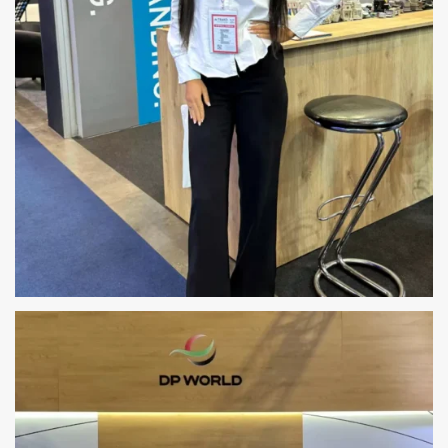
MIĘDZYNARODOWE TARGI – OBSŁUGA
NIEMIECKIEJ FIRMY