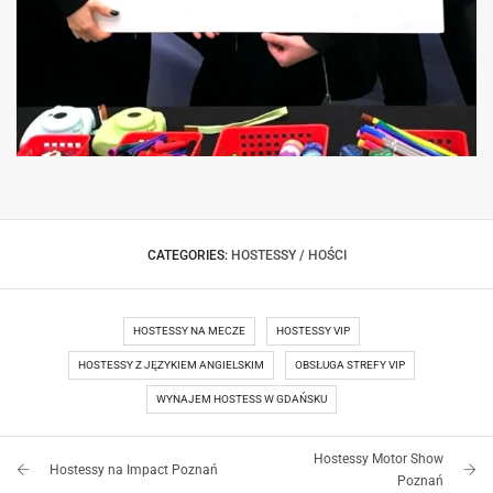
HOSTESSY EVENT INSTAX
CATEGORIES:
HOSTESSY / HOŚCI
HOSTESSY NA MECZE
HOSTESSY VIP
HOSTESSY Z JĘZYKIEM ANGIELSKIM
OBSŁUGA STREFY VIP
WYNAJEM HOSTESS W GDAŃSKU
Hostessy Motor Show
Hostessy na Impact Poznań
Poznań