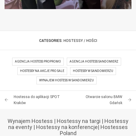
HOSTESSY – KONGRES KANAŁU ZERO W
HOSTESSY SAMPLING MULLERMILCH
ŁODZI
CATEGORIES:
HOSTESSY / HOŚCI
AGENCJA HOSTESS PROPROMO
AGENCJA HOSTESS SANDOMIERZ
HOSTESSY NA AKCJE PRO SALE
HOSTESSY W SANDOMIERZU
WYNAJEM HOSTESS W SANDOMIERZU
Hostessa do aplikacji SPOT
Otwarcie salonu BMW
Kraków
Gdańsk
Wynajem Hostess
|
Hostessy na targi
|
Hostessy
na eventy
|
Hostessy na konferencje
|
Hostesses
Poland