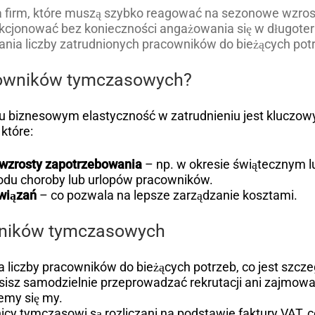
a firm, które muszą szybko reagować na sezonowe wzrost
nkcjonować bez konieczności angażowania się w długote
ia liczby zatrudnionych pracowników do bieżących pot
cowników tymczasowych?
ku biznesowym elastyczność w zatrudnieniu jest klucz
które:
 wzrosty zapotrzebowania
– np. w okresie świątecznym l
odu choroby lub urlopów pracowników.
wiązań
– co pozwala na lepsze zarządzanie kosztami.
owników tymczasowych
 liczby pracowników do bieżących potrzeb, co jest szcz
sisz samodzielnie przeprowadzać rekrutacji ani zajmowa
emy się my.
icy tymczasowi są rozliczani na podstawie faktury VAT, c