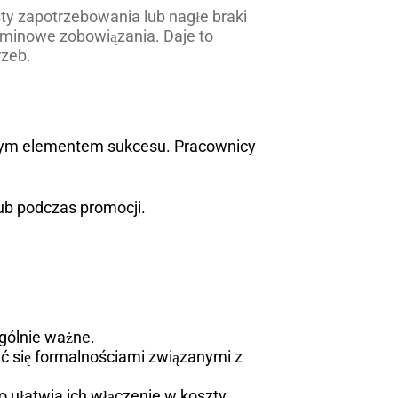
y zapotrzebowania lub nagłe braki
rminowe zobowiązania. Daje to
rzeb.
owym elementem sukcesu. Pracownicy
ub podczas promocji.
ególnie ważne.
ć się formalnościami związanymi z
o ułatwia ich włączenie w koszty