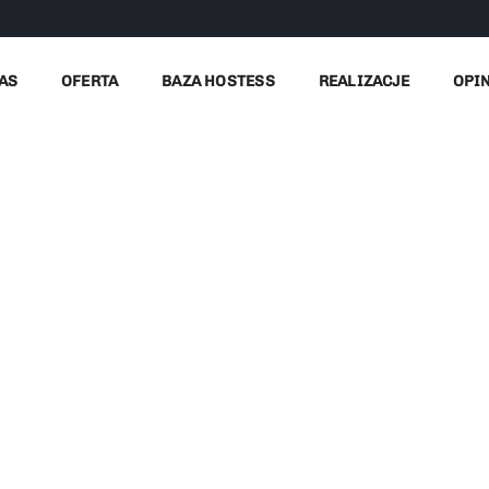
e ręce do pracy
AS
OFERTA
BAZA HOSTESS
REALIZACJE
OPI