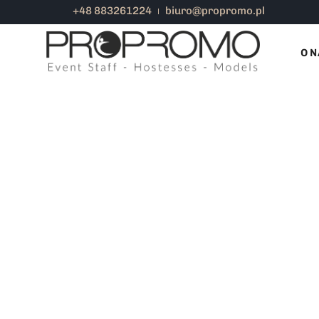
+48 883261224
biuro@propromo.pl
Pracownicy tymczasowi – dodatkow
O N