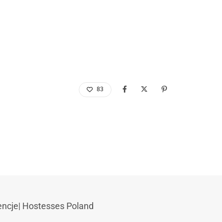
83
encje
|
Hostesses Poland