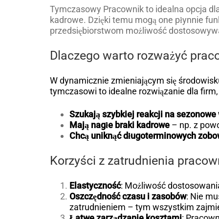
Tymczasowy Pracownik to idealna opcja dl
kadrowe. Dzięki temu mogą one płynnie fu
przedsiębiorstwom możliwość dostosowywan
Dlaczego warto rozważyć pra
W dynamicznie zmieniającym się środowis
tymczasowi to idealne rozwiązanie dla firm, 
Szukają szybkiej reakcji na sezonowe
Mają nagłe braki kadrowe
– np. z pow
Chcą uniknąć długoterminowych zobo
Korzyści z zatrudnienia prac
Elastyczność
: Możliwość dostosowania
Oszczędność czasu i zasobów
: Nie mu
zatrudnieniem – tym wszystkim zajmi
Łatwe zarządzanie kosztami
: Pracown