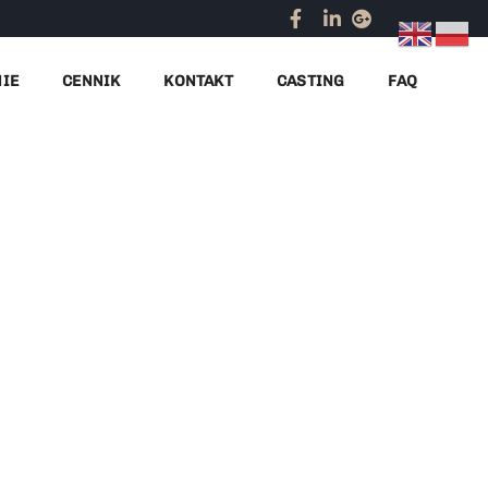
By
propromo
Oferta
,
Praca
NIE
CENNIK
KONTAKT
CASTING
FAQ