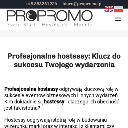
+48 883261224
biuro@propromo.pl
Profesjonalne hostessy
Togg
By
propromo
Hostessy
Profesjonalne hostessy: Klucz do
sukcesu Twojego wydarzenia
Profesjonalne hostessy
odgrywają kluczową rolę w
sukcesie eventów biznesowych i innych wydarzeń.
Kim dokładnie są
hostessy
i dlaczego ich obecność
jest tak istotna?
Hostessy odgrywają istotną rolę w budowaniu
wizerunku marki oraz w interakcji z klientami czy