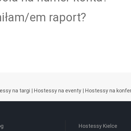
łniłam/em raport?
essy na targi
|
Hostessy na eventy
|
Hostessy na konfe
og
Hostessy Kielce