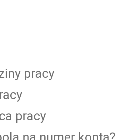
ziny pracy
racy
sca pracy
pola na numer konta?