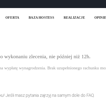
OFERTA
BAZA HOSTESS
REALIZACJE
OPINI
 wykonaniu zlecenia, nie później niż 12h.
 na wypłatę wynagrodzenia. Brak uzupełnionego rachunku mo
ku! Jeśli masz pytania zajrzyj na samym dole do FAQ.