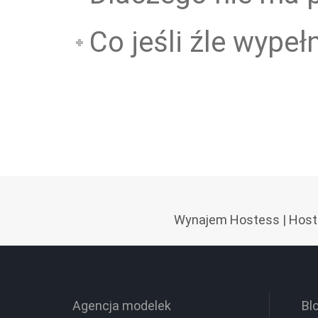
Co jeśli źle wype
Wynajem Hostess
|
Host
Agencja modelek
Bl