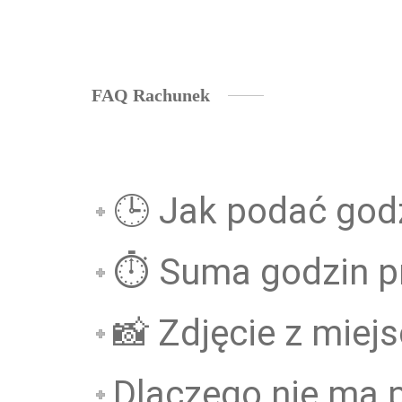
FAQ Rachunek
🕒 Jak podać god
⏱ Suma godzin p
📸 Zdjęcie z miej
Dlaczego nie ma 