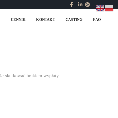
Home
rachunek2026
E
CENNIK
KONTAKT
CASTING
FAQ
że skutkować brakiem wypłaty.