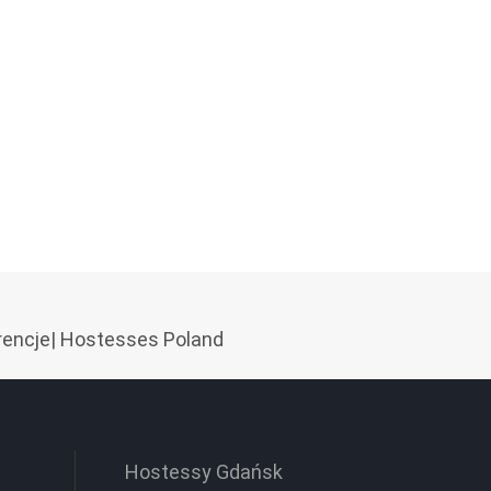
rencje
|
Hostesses Poland
Hostessy Gdańsk