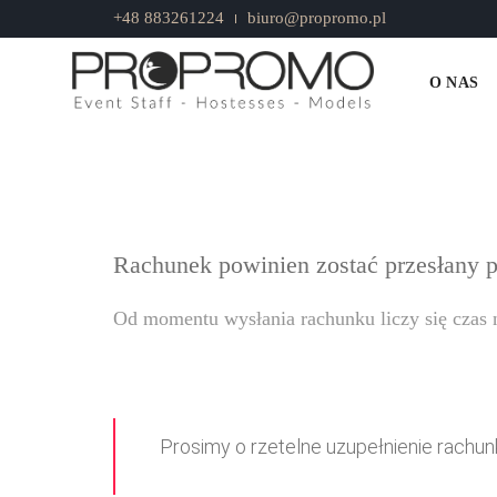
+48 883261224
biuro@propromo.pl
rachunek2026
O NAS
Rachunek powinien zostać przesłany po
Od momentu wysłania rachunku liczy się czas
Prosimy o rzetelne uzupełnienie rachun