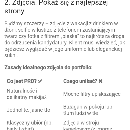
2. Zdjęcia: Pokaż się z najlepszej
strony
Bądźmy szczerzy – zdjęcie z wakacji z drinkiem w
dłoni, selfie w lustrze z telefonem zasłaniającym
twarz czy fotka z filtrem „pieska” to najkrótsza droga
do odrzucenia kandydatury. Klient musi wiedzieć, jak
będziesz wyglądać w jego uniformie lub eleganckiej
sukni.
Zasady idealnego zdjęcia do portfolio:
Co jest PRO? ✅
Czego unikać? ❌
Naturalność i
Mocne filtry upiększające
delikatny makijaż
Bałagan w pokoju lub
Jednolite, jasne tło
tłum ludzi w tle
Klasyczny ubiór (np.
Zdjęcia w stroju
biały t-shirt)
kąpielowym/z imprez