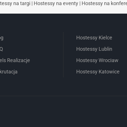
tessy na targi
|
Hostessy na eventy
|
Hostessy na konfer
og
Hostessy Kielce
Q
Hostessy Lublin
els Realizacje
Hostessy Wrocław
krutacja
Hostessy Katowice