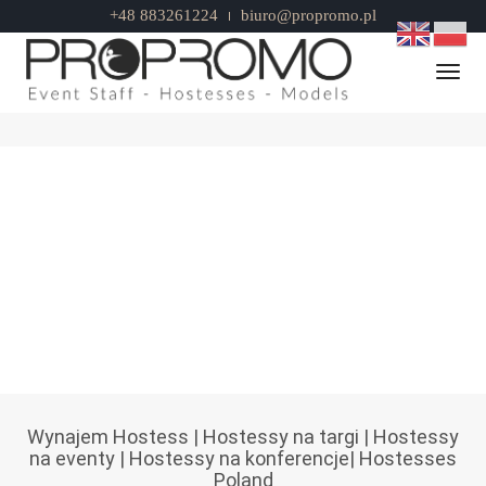
+48 883261224
biuro@propromo.pl
BRANŻA BANKOWA
Togg
Home
Branża bankowa
HOSTESSY OTWARCIE ODDZIAŁU
Wynajem Hostess
|
Hostessy na targi
|
Hostessy
BANKU PKO
na eventy
|
Hostessy na konferencje
|
Hostesses
Poland