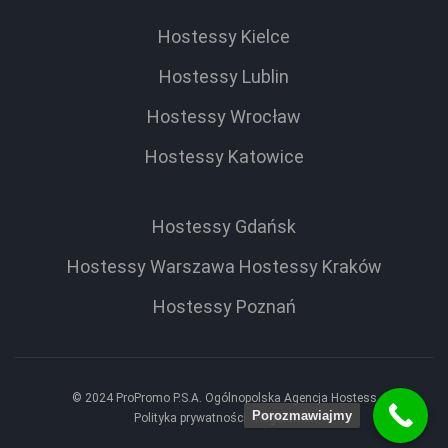
Hostessy Kielce
Hostessy Lublin
Hostessy Wrocław
Hostessy Katowice
Hostessy Gdańsk
Hostessy Warszawa
Hostessy Kraków
Hostessy Poznań
© 2024 ProPromo P.S.A. Ogólnopolska Agencja Hostess
Porozmawiajmy
Polityka prywatności
Regulamin