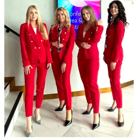
HOSTESSY – OBSŁUGA KONFERENCJI
W JĘZYKACH OBCYCH