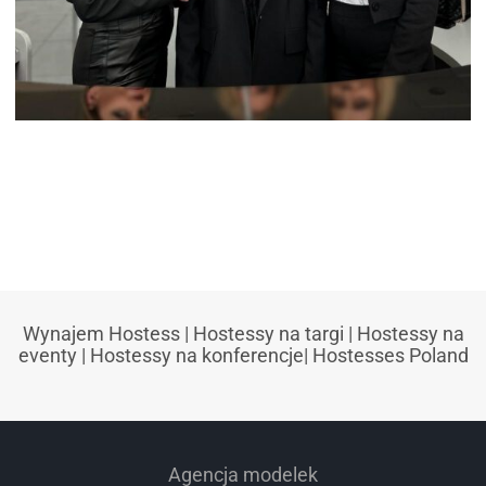
KONFERENCJA W CENTRUM KEZO
JABŁONNA
Wynajem Hostess
|
Hostessy na targi
|
Hostessy na
eventy
|
Hostessy na konferencje
|
Hostesses Poland
Agencja modelek