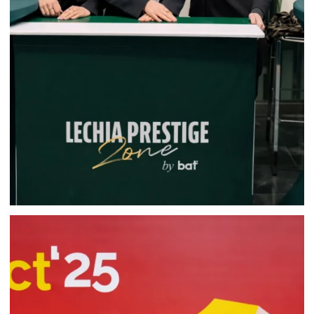
HOSTESSY GDAŃSK: OBSŁUGA VIP
LECHII GDAŃSK