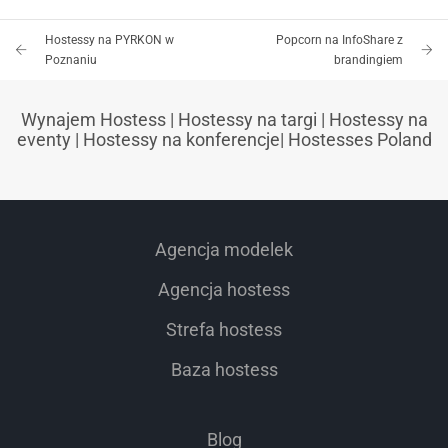
Hostessy na PYRKON w
Popcorn na InfoShare z
Poznaniu
brandingiem
Wynajem Hostess
|
Hostessy na targi
|
Hostessy na
eventy
|
Hostessy na konferencje
|
Hostesses Poland
Agencja modelek
Agencja hostess
Strefa hostess
Baza hostess
Blog