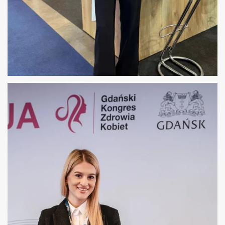
MIĘDZYNARODOWE TARGI – OBSŁUGA
NIEMIECKIEJ FIRMY