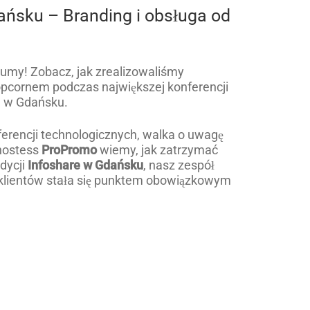
ańsku – Branding i obsługa od
łumy! Zobacz, jak zrealizowaliśmy
pcornem podczas największej konferencji
e w Gdańsku.
erencji technologicznych, walka o uwagę
hostess
ProPromo
wiemy, jak zatrzymać
dycji
Infoshare w Gdańsku
, nasz zespół
h klientów stała się punktem obowiązkowym