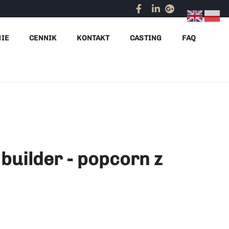
e
Portfolio
Popcorn na InfoShare z brandingiem
NIE
CENNIK
KONTAKT
CASTING
FAQ
 builder - popcorn z