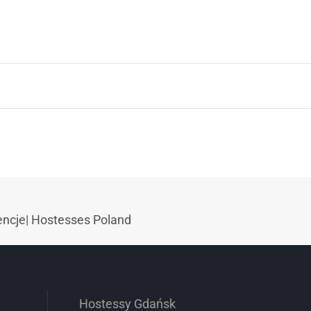
encje
|
Hostesses Poland
Hostessy Gdańsk