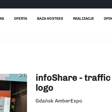
Hom
AS
OFERTA
BAZA HOSTESS
REALIZACJE
OPI
infoShare - traffic
logo
Gdańsk AmberExpo