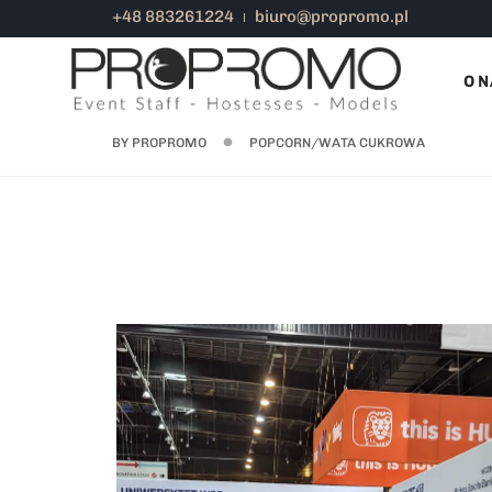
+48 883261224
biuro@propromo.pl
O N
BY
PROPROMO
POPCORN/WATA CUKROWA