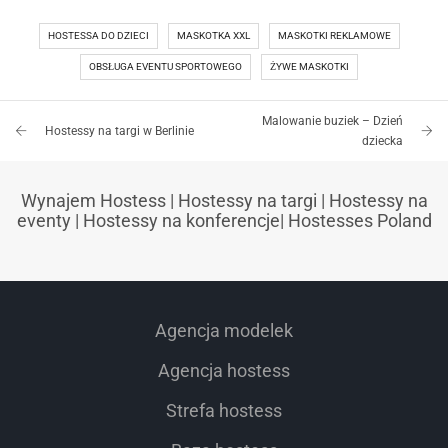
HOSTESSA DO DZIECI
MASKOTKA XXL
MASKOTKI REKLAMOWE
OBSŁUGA EVENTU SPORTOWEGO
ŻYWE MASKOTKI
Malowanie buziek – Dzień
Hostessy na targi w Berlinie
dziecka
Wynajem Hostess
|
Hostessy na targi
|
Hostessy na
eventy
|
Hostessy na konferencje
|
Hostesses Poland
Agencja modelek
Agencja hostess
Strefa hostess