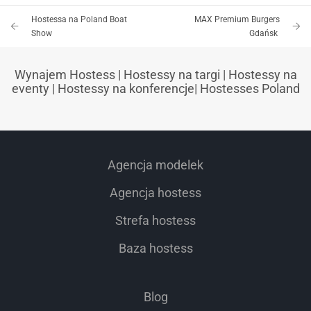
Hostessa na Poland Boat
MAX Premium Burgers
Show
Gdańsk
Wynajem Hostess
|
Hostessy na targi
|
Hostessy na
eventy
|
Hostessy na konferencje
|
Hostesses Poland
Agencja modelek
Agencja hostess
Strefa hostess
Baza hostess
Blog