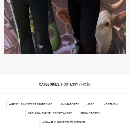
HOSTESSY – KONGRES KANAŁU ZERO W
HOSTESSY SAMPLING MULLERMILCH
ŁODZI
CATEGORIES:
HOSTESSY / HOŚCI
AGENCJA HOSTESS PROPROMO
ANIMATORZY
HOŚCI
HOSTMENI
OBSŁUGA EVENTU SPORTOWEGO
PROMOTORZY
WYNAJEM HOSTESS W SOPOCIE