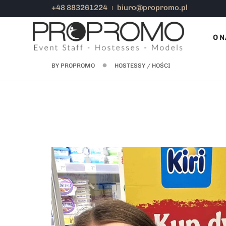
+48 883261224
biuro@propromo.pl
O N
BY
PROPROMO
HOSTESSY / HOŚCI