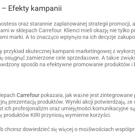
 – Efekty kampanii
stess oraz starannie zaplanowanej strategii promocji, a
ami w sklepach Carrefour. Klienci mieli okazję nie tylko 
ami marki. A to znacząco wpłynęło na ich decyzje zakup
y przykład skutecznej kampanii marketingowej z wykorzy
się osiągnąć zamierzone cele sprzedażowe. A także zwi
rawdzony sposób na efektywne promowanie produktów i 
klepach
Carrefour
pokazała, jak ważne jest zintegrowane 
cyjną prezentacją produktów. Wyniki akcji potwierdzają,
ich profesjonalizm oraz umiejętności komunikacyjne są
ę produktów KIRI przyniosą wymierne korzyści.
lub chcesz dowiedzieć się więcej o możliwościach współp