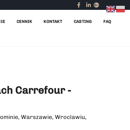
Portfolio
Hostessy w sklepach Carrefour na promocji
NIE
CENNIK
KONTAKT
CASTING
FAQ
ch Carrefour -
łominie, Warszawie, Wrocławiu,