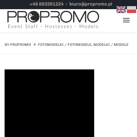
+48 883261224
biuro@propromo.pl
Togg
Home
Portfolio
Organizacja sesji zdjęciowej w Warszawie
BY
PROPROMO
FOTOMODELKI / FOTOMODELE
,
MODELKI / MODELE