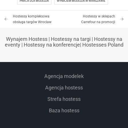
PRACA DLA MODELEK
WYNAJEM MODELEK W WARSZAWIE
Hostessy kompleksowa
Hostessy w sklepach
obsługa targów Wrocław
Carrefour na promocji
Wynajem Hostess
|
Hostessy na targi
|
Hostessy na
eventy
|
Hostessy na konferencje
|
Hostesses Poland
Agencja modelek
Agencja hostess
Strefa hostess
Baza hostess