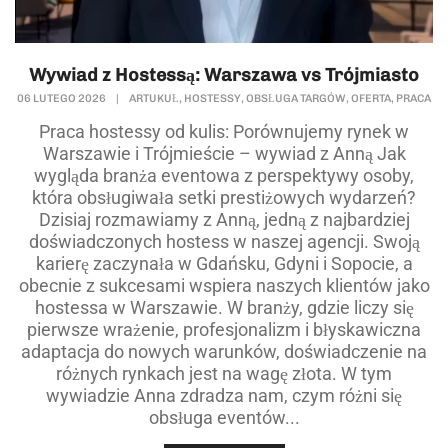
Wywiad z Hostessą: Warszawa vs Trójmiasto
,
,
,
,
06 LUTEGO 2026
|
ARTUKUŁ
HOSTESSY
OBSŁUGA TARGÓW
OFERTA
PRACA
Praca hostessy od kulis: Porównujemy rynek w
Warszawie i Trójmieście – wywiad z Anną Jak
wygląda branża eventowa z perspektywy osoby,
która obsługiwała setki prestiżowych wydarzeń?
Dzisiaj rozmawiamy z Anną, jedną z najbardziej
doświadczonych hostess w naszej agencji. Swoją
karierę zaczynała w Gdańsku, Gdyni i Sopocie, a
obecnie z sukcesami wspiera naszych klientów jako
hostessa w Warszawie. W branży, gdzie liczy się
pierwsze wrażenie, profesjonalizm i błyskawiczna
adaptacja do nowych warunków, doświadczenie na
różnych rynkach jest na wagę złota. W tym
wywiadzie Anna zdradza nam, czym różni się
obsługa eventów...