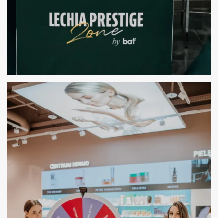
HOSTESSY GDAŃSK: OBSŁUGA VIP LECHII
GDAŃSK