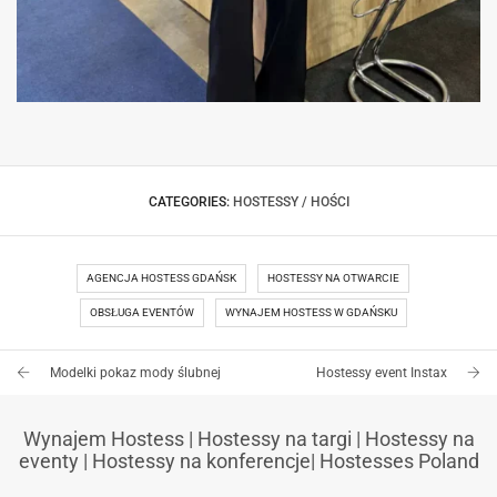
MIĘDZYNARODOWE TARGI – OBSŁUGA
NIEMIECKIEJ FIRMY
CATEGORIES:
HOSTESSY / HOŚCI
AGENCJA HOSTESS GDAŃSK
HOSTESSY NA OTWARCIE
OBSŁUGA EVENTÓW
WYNAJEM HOSTESS W GDAŃSKU
Modelki pokaz mody ślubnej
Hostessy event Instax
Wynajem Hostess
|
Hostessy na targi
|
Hostessy na
eventy
|
Hostessy na konferencje
|
Hostesses Poland