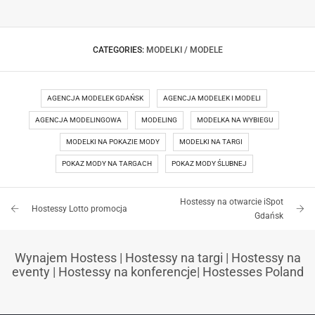
POKAZ MODY W CENTRUM HANDLOWYM
CATEGORIES:
MODELKI / MODELE
AGENCJA MODELEK GDAŃSK
AGENCJA MODELEK I MODELI
AGENCJA MODELINGOWA
MODELING
MODELKA NA WYBIEGU
MODELKI NA POKAZIE MODY
MODELKI NA TARGI
POKAZ MODY NA TARGACH
POKAZ MODY ŚLUBNEJ
Hostessy na otwarcie iSpot
Hostessy Lotto promocja
Gdańsk
Wynajem Hostess
|
Hostessy na targi
|
Hostessy na
eventy
|
Hostessy na konferencje
|
Hostesses Poland